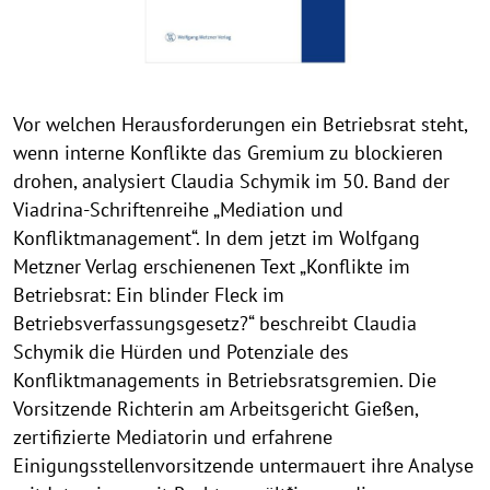
t
h
i
n
Vor welchen Herausforderungen ein Betriebsrat steht,
w
wenn interne Konflikte das Gremium zu blockieren
e
i
drohen, analysiert Claudia Schymik im 50. Band der
s
Viadrina-Schriftenreihe „Mediation und
a
Konfliktmanagement“. In dem jetzt im Wolfgang
u
Metzner Verlag erschienenen Text „Konflikte im
f
Betriebsrat: Ein blinder Fleck im
k
Betriebsverfassungsgesetz?“ beschreibt Claudia
l
Schymik die Hürden und Potenziale des
a
Konfliktmanagements in Betriebsratsgremien. Die
p
Vorsitzende Richterin am Arbeitsgericht Gießen,
p
zertifizierte Mediatorin und erfahrene
e
Einigungsstellenvorsitzende untermauert ihre Analyse
n