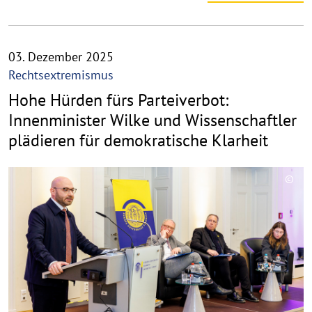
03. Dezember 2025
Rechtsextremismus
Hohe Hürden fürs Parteiverbot:
Innenminister Wilke und Wissenschaftler
plädieren für demokratische Klarheit
©
C
o
p
y
r
i
g
h