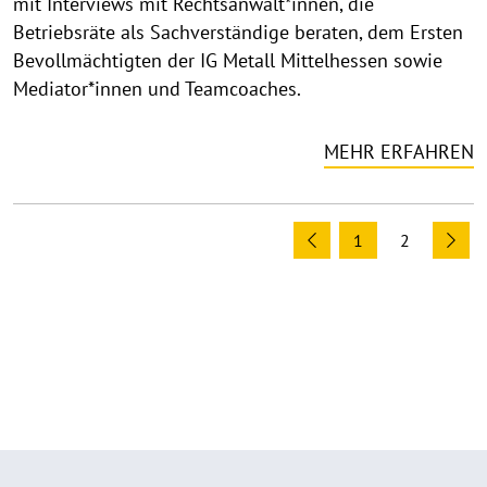
mit Interviews mit Rechtsanwält*innen, die
Betriebsräte als Sachverständige beraten, dem Ersten
Bevollmächtigten der IG Metall Mittelhessen sowie
Mediator*innen und Teamcoaches.
MEHR ERFAHREN
1
2
Previous
Ne