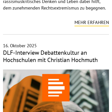
rassismuskritisches Denken und Leben dabei hilft,
a
dem zunehmenden Rechtsextremismus zu begegnen.
p
p
e
MEHR ERFAHREN
n
16. Oktober 2025
DLF-Interview Debattenkultur an
Hochschulen mit Christian Hochmuth
©
C
o
p
y
r
i