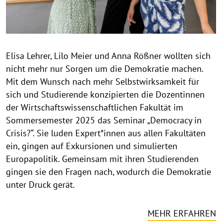
t
h
i
n
Elisa Lehrer, Lilo Meier und Anna Rößner wollten sich
w
nicht mehr nur Sorgen um die Demokratie machen.
e
i
Mit dem Wunsch nach mehr Selbstwirksamkeit für
s
sich und Studierende konzipierten die Dozentinnen
a
der Wirtschaftswissenschaftlichen Fakultät im
u
Sommersemester 2025 das Seminar „Democracy in
f
Crisis?“. Sie luden Expert*innen aus allen Fakultäten
k
ein, gingen auf Exkursionen und simulierten
l
Europapolitik. Gemeinsam mit ihren Studierenden
a
gingen sie den Fragen nach, wodurch die Demokratie
p
unter Druck gerät.
p
e
n
MEHR ERFAHREN