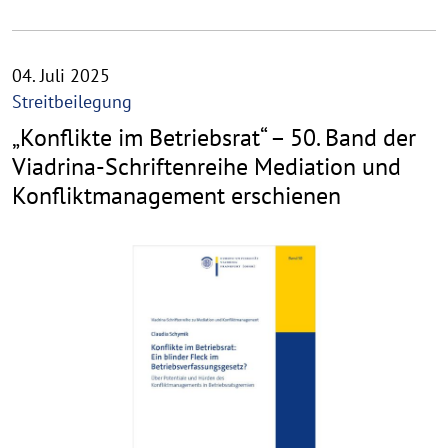
04. Juli 2025
Streitbeilegung
„Konflikte im Betriebsrat“ – 50. Band der
Viadrina-Schriftenreihe Mediation und
Konfliktmanagement erschienen
©
C
o
p
y
r
i
g
h