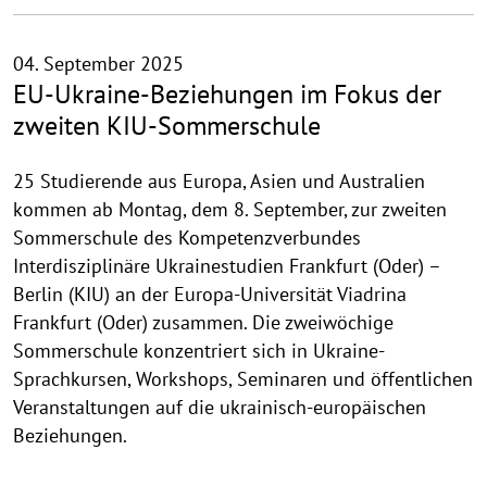
f
k
l
04. September 2025
a
EU-Ukraine-Beziehungen im Fokus der
p
zweiten KIU-Sommerschule
p
e
25 Studierende aus Europa, Asien und Australien
n
kommen ab Montag, dem 8. September, zur zweiten
Sommerschule des Kompetenzverbundes
Interdisziplinäre Ukrainestudien Frankfurt (Oder) –
Berlin (KIU) an der Europa-Universität Viadrina
Frankfurt (Oder) zusammen. Die zweiwöchige
Sommerschule konzentriert sich in Ukraine-
Sprachkursen, Workshops, Seminaren und öffentlichen
Veranstaltungen auf die ukrainisch-europäischen
Beziehungen.