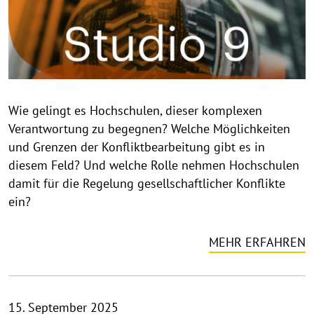
g
h
t
h
i
n
Wie gelingt es Hochschulen, dieser komplexen
w
Verantwortung zu begegnen? Welche Möglichkeiten
e
i
und Grenzen der Konfliktbearbeitung gibt es in
s
diesem Feld? Und welche Rolle nehmen Hochschulen
a
damit für die Regelung gesellschaftlicher Konflikte
u
ein?
f
k
MEHR ERFAHREN
l
a
p
p
15. September 2025
e