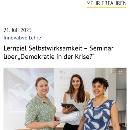
MEHR ERFAHREN
21. Juli 2025
Innovative Lehre
Lernziel Selbstwirksamkeit – Seminar
über „Demokratie in der Krise?“
©
C
o
p
y
r
i
g
h