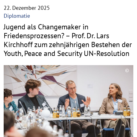
22. Dezember 2025
Diplomatie
Jugend als Changemaker in
Friedensprozessen? – Prof. Dr. Lars
Kirchhoff zum zehnjährigen Bestehen der
Youth, Peace and Security UN-Resolution
©
C
o
p
y
r
i
g
h
t