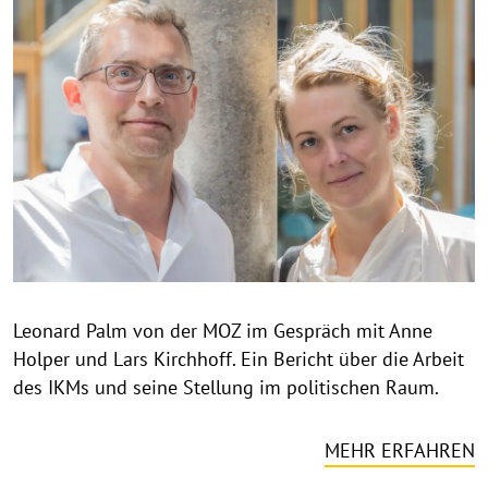
C
o
p
y
r
i
g
h
t
h
i
n
Leonard Palm von der MOZ im Gespräch mit Anne
w
Holper und Lars Kirchhoff. Ein Bericht über die Arbeit
e
i
des IKMs und seine Stellung im politischen Raum.
s
a
MEHR ERFAHREN
u