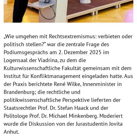
t
h
i
n
„Wie umgehen mit Rechtsextremismus: verbieten oder
w
politisch stellen?“ war die zentrale Frage des
e
i
Podiumsgesprächs am 2. Dezember 2025 im
s
Logensaal der Viadrina, zu dem die
a
Kulturwissenschaftliche Fakultät gemeinsam mit dem
u
Institut für Konfliktmanagement eingeladen hatte. Aus
f
der Praxis berichtete René Wilke, Innenminister in
k
Brandenburg; die rechtliche und
l
politikwissenschaftliche Perspektive lieferten der
a
Staatsrechtler Prof. Dr. Stefan Haack und der
p
Politologe Prof. Dr. Michael Minkenberg. Moderiert
p
wurde die Diskussion von der Jurastudentin Jovita
e
Anhut.
n