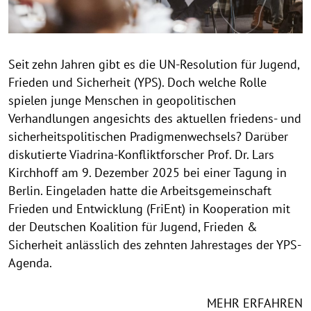
h
i
n
Seit zehn Jahren gibt es die UN-Resolution für Jugend,
w
Frieden und Sicherheit (YPS). Doch welche Rolle
e
i
spielen junge Menschen in geopolitischen
s
Verhandlungen angesichts des aktuellen friedens- und
a
sicherheitspolitischen Pradigmenwechsels? Darüber
u
diskutierte Viadrina-Konfliktforscher Prof. Dr. Lars
f
Kirchhoff am 9. Dezember 2025 bei einer Tagung in
k
Berlin. Eingeladen hatte die Arbeitsgemeinschaft
l
Frieden und Entwicklung (FriEnt) in Kooperation mit
a
der Deutschen Koalition für Jugend, Frieden &
p
Sicherheit anlässlich des zehnten Jahrestages der YPS-
p
Agenda.
e
n
MEHR ERFAHREN