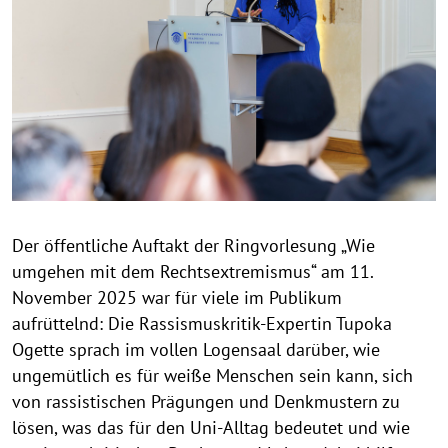
p
y
r
i
g
h
t
h
i
n
Der öffentliche Auftakt der Ringvorlesung „Wie
w
umgehen mit dem Rechtsextremismus“ am 11.
e
i
November 2025 war für viele im Publikum
s
aufrüttelnd: Die Rassismuskritik-Expertin Tupoka
a
Ogette sprach im vollen Logensaal darüber, wie
u
ungemütlich es für weiße Menschen sein kann, sich
f
von rassistischen Prägungen und Denkmustern zu
k
lösen, was das für den Uni-Alltag bedeutet und wie
l