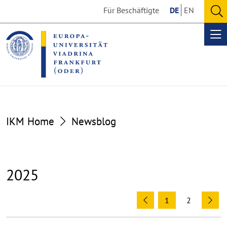
Go
Go
Für Beschäftigte
DE
EN
to
to
O
the
the
se
Op
content
footer
me
section
section
IKM Home
Newsblog
2025
1
2
Previous
Ne