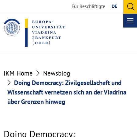
Go
Go
Für Beschäftigte
DE
to
to
O
the
the
se
Op
content
footer
me
section
section
IKM Home
Newsblog
Doing Democracy: Zivilgesellschaft und
Wissenschaft vernetzen sich an der Viadrina
über Grenzen hinweg
Doing Democracy: