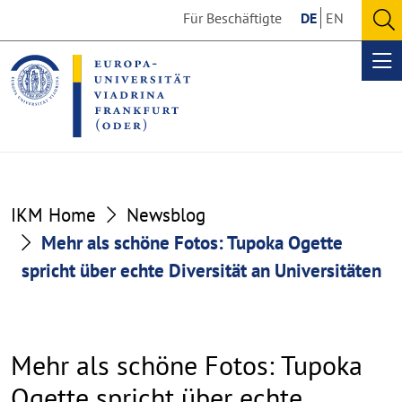
Go
Go
Für Beschäftigte
DE
EN
to
to
O
the
the
se
Op
content
footer
me
section
section
IKM Home
Newsblog
Mehr als schöne Fotos: Tupoka Ogette
spricht über echte Diversität an Universitäten
Mehr als schöne Fotos: Tupoka
Ogette spricht über echte