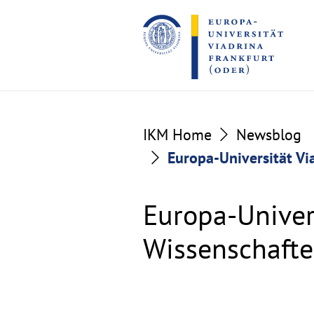
Go
Go
to
to
the
the
content
footer
section
section
IKM Home
Newsblog
Europa-Universität Vi
Europa-Univer
Wissenschafte