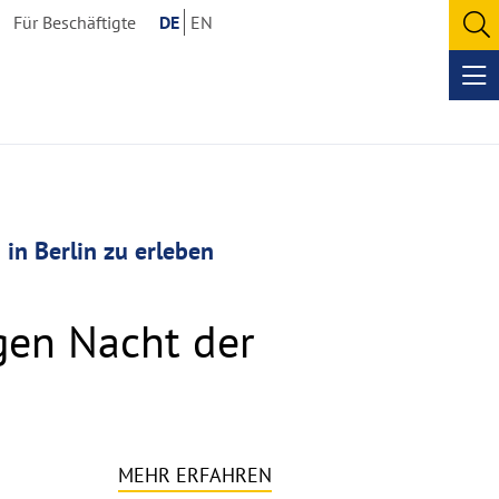
Für Beschäftigte
DE
EN
O
se
Op
me
in Berlin zu erleben
gen Nacht der
MEHR ERFAHREN