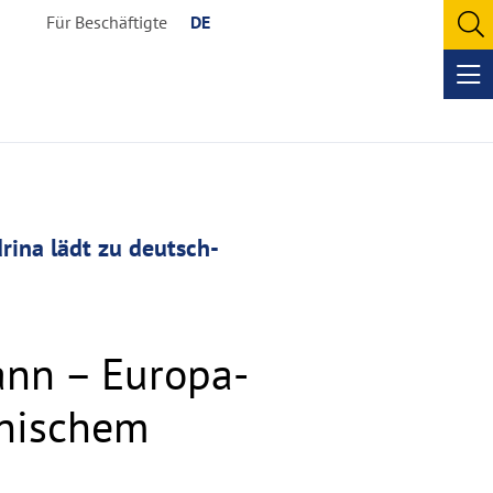
Für Beschäftigte
DE
O
se
Op
me
ina lädt zu deutsch-
ann – Europa-
lnischem