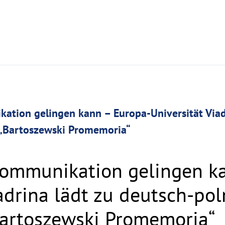
ation gelingen kann – Europa-Universität Viadr
„Bartoszewski Promemoria“
ommunikation gelingen k
iadrina lädt zu deutsch-po
artoszewski Promemoria“