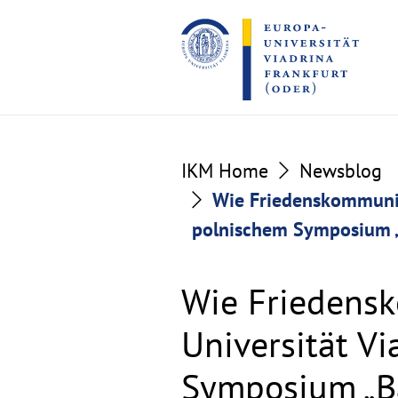
Go
Go
to
to
the
the
content
footer
section
section
IKM Home
Newsblog
Wie Friedenskommunik
polnischem Symposium 
Wie Friedensk
Universität V
Symposium „B