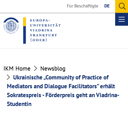
Go
Go
Für Beschäftigte
DE
to
to
O
the
the
se
Op
content
footer
me
section
section
IKM Home
Newsblog
Ukrainische „Community of Practice of
Mediators and Dialogue Facilitators” erhält
Sokratespreis - Förderpreis geht an Viadrina-
Studentin