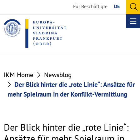
Go
Go
Für Beschäftigte
DE
to
to
O
the
the
se
Op
content
footer
me
section
section
IKM Home
Newsblog
Der Blick hinter die „rote Linie“: Ansätze für
mehr Spielraum in der Konflikt-Vermittlung
Der Blick hinter die „rote Linie“:
Ansätze für mehr Spielraum in