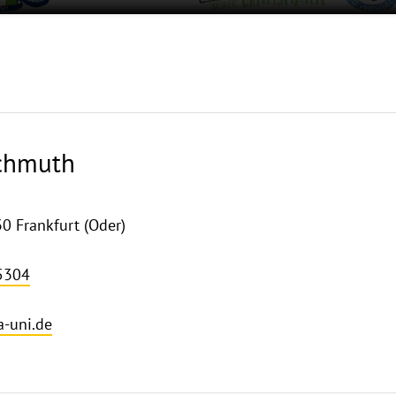
ochmuth
30 Frankfurt (Oder)
5304
-uni.de