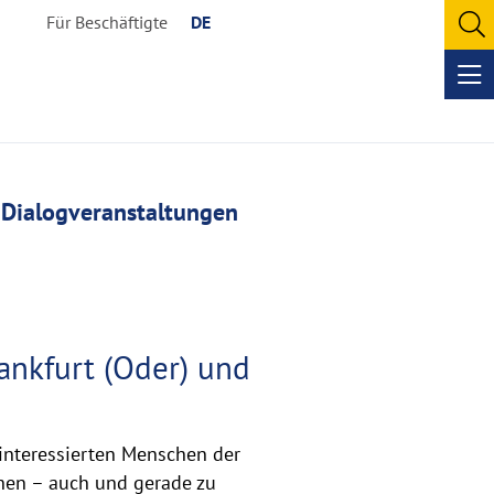
Für Beschäftigte
DE
O
se
Op
me
Dialogveranstaltungen
ankfurt (Oder) und
 interessierten Menschen der
hen – auch und gerade zu