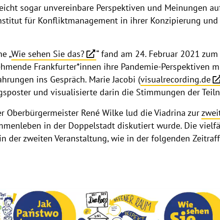
eicht sogar unvereinbare Perspektiven und Meinungen auf
stitut für Konfliktmanagement in ihrer Konzipierung und
he „
Wie sehen Sie das?
“ fand am 24. Februar 2021 zum 
ehmende Frankfurter*innen ihre Pandemie-Perspektiven mi
ahrungen ins Gespräch. Marie Jacobi (
visualrecording.de
gsposter und visualisierte darin die Stimmungen der Tei
 Oberbürgermeister René Wilke lud die Viadrina zur
zwei
mmenleben in der Doppelstadt diskutiert wurde. Die vielf
 in der zweiten Veranstaltung, wie in der folgenden Zeitra