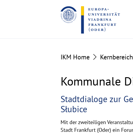
Go
Go
to
to
the
the
content
footer
section
section
IKM Home
Kernbereic
Kommunale Di
Kommunale
Stadtdialoge zur G
Słubice
Dialogveranstal
Mit der zweiteiligen Veranstalt
Stadt Frankfurt (Oder) ein Fo